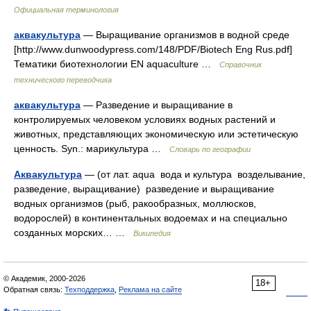
Официальная терминология
аквакультура
— Выращивание организмов в водной среде
[http://www.dunwoodypress.com/148/PDF/Biotech Eng Rus.pdf]
Тематики биотехнологии EN aquaculture …
Справочник
технического переводчика
аквакультура
— Разведение и выращивание в
контролируемых человеком условиях водных растений и
животных, представляющих экономическую или эстетическую
ценность. Syn.: марикультура …
Словарь по географии
Аквакультура
— (от лат. aqua вода и культура возделывание,
разведение, выращивание) разведение и выращивание
водных организмов (рыб, ракообразных, моллюсков,
водорослей) в континентальных водоемах и на специально
созданных морских… …
Википедия
© Академик, 2000-2026
18+
Обратная связь:
Техподдержка
,
Реклама на сайте